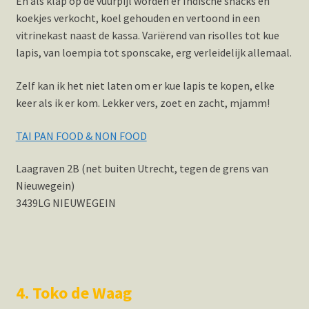
En als klap op de vuurpijl worden er Indische snacks en
koekjes verkocht, koel gehouden en vertoond in een
vitrinekast naast de kassa. Variërend van risolles tot kue
lapis, van loempia tot sponscake, erg verleidelijk allemaal.
Zelf kan ik het niet laten om er kue lapis te kopen, elke
keer als ik er kom. Lekker vers, zoet en zacht, mjamm!
TAI PAN FOOD & NON FOOD
Laagraven 2B (net buiten Utrecht, tegen de grens van
Nieuwegein)
3439LG NIEUWEGEIN
4. Toko de Waag