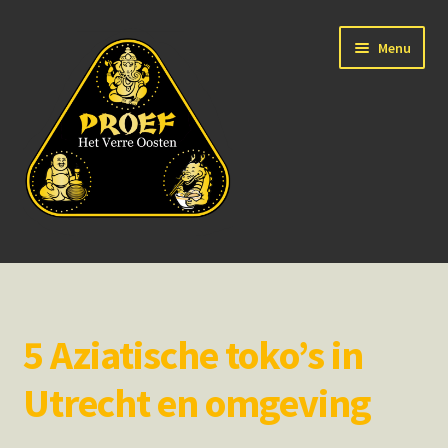
Ga
Ga
Menu
door
naar
naar
de
navigatie
inhoud
Home
Over
5 Aziatische toko’s in
Bedrijven en groepen
Utrecht en omgeving
Particulieren