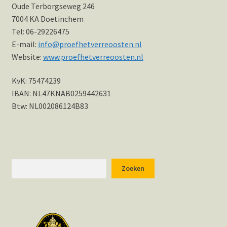
Oude Terborgseweg 246
Hotspots en blogs
7004 KA Doetinchem
Tel: 06-29226475
UIT-agenda
E-mail:
info@proefhetverreoosten.nl
Website:
www.proefhetverreoosten.nl
KvK: 75474239
IBAN: NL47KNAB0259442631
Btw: NL002086124B83
Zoeken
Zoeken