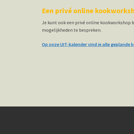
Een privé online kookworks
Je kunt ook een privé online kookworkshop b
mogelijkheden te bespreken.
Op onze UIT-kalender vind je alle geplande