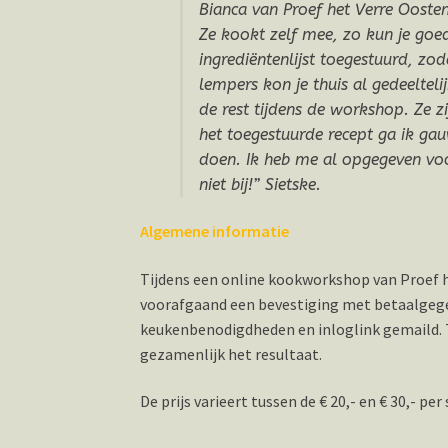
Bianca van Proef het Verre Oosten, 
Ze kookt zelf mee, zo kun je goed
ingrediëntenlijst toegestuurd, zo
lempers kon je thuis al gedeeltel
de rest tijdens de workshop. Ze 
het toegestuurde recept ga ik ga
doen. Ik heb me al opgegeven voo
niet bij!” Sietske.
Algemene informatie
Tijdens een online kookworkshop van Proef he
voorafgaand een bevestiging met betaalgegev
keukenbenodigdheden en inloglink gemaild. T
gezamenlijk het resultaat.
De prijs varieert tussen de € 20,- en € 30,- per