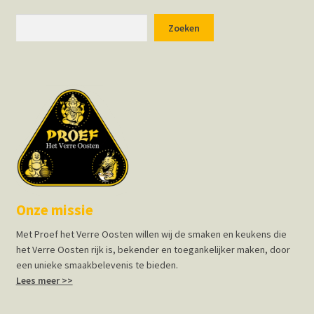
Hotspots en blogs
Zoeken
Zoeken
UIT-agenda
Onze missie
Met Proef het Verre Oosten willen wij de smaken en keukens die
het Verre Oosten rijk is, bekender en toegankelijker maken, door
een unieke smaakbelevenis te bieden.
Lees meer >>