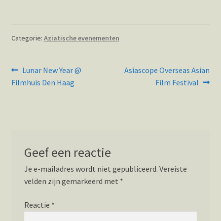
Categorie:
Aziatische evenementen
Bericht
Vorig
Volgend
Lunar New Year @
Asiascope Overseas Asian
bericht:
bericht:
navigatie
Filmhuis Den Haag
Film Festival
Geef een reactie
Je e-mailadres wordt niet gepubliceerd.
Vereiste
velden zijn gemarkeerd met
*
Reactie
*