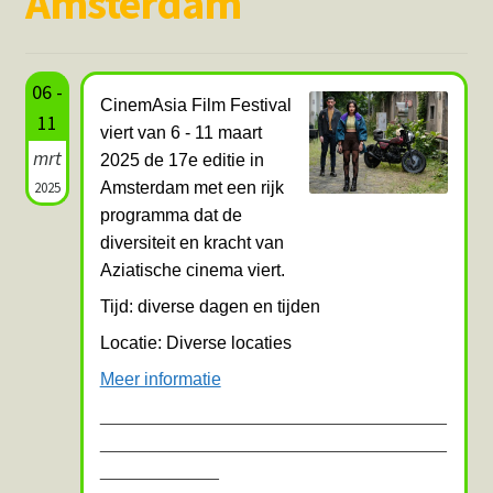
Amsterdam
Hotspots en blogs
UIT-agenda
06 -
CinemAsia Film Festival
11
viert van 6 - 11 maart
mrt
2025 de 17e editie in
2025
Amsterdam met een rijk
programma dat de
diversiteit en kracht van
Aziatische cinema viert.
Tijd: diverse dagen en tijden
Locatie: Diverse locaties
Meer informatie
___________________________________
___________________________________
____________