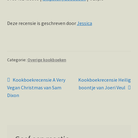
Deze recensie is geschreven door
Jessica
Categorie:
Overige kookboeken
Bericht
Vorig
Volgend
Kookboekrecensie A Very
Kookboekrecensie Heilig
bericht:
bericht:
navigatie
Vegan Christmas van Sam
boontje van Joeri Veul
Dixon