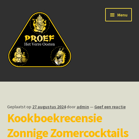
Ga
Ga
Menu
door
naar
naar
de
navigatie
inhoud
Home
Over
Geplaatst op
27 augustus 2024
door
admin
—
Geef een reactie
Kookboekrecensie
Bedrijven en groepen
Zonnige Zomercocktails
Particulieren