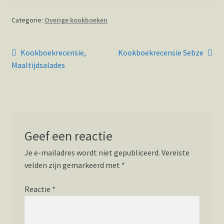
Categorie:
Overige kookboeken
Bericht
Vorig
Volgend
Kookboekrecensie,
Kookboekrecensie Sebze
bericht:
bericht:
navigatie
Maaltijdsalades
Geef een reactie
Je e-mailadres wordt niet gepubliceerd.
Vereiste
velden zijn gemarkeerd met
*
Reactie
*