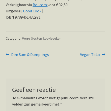
Verkrijgbaar via
Bol.com
voor € 32,50 |
Uitgeverij
Good Cook
|
ISBN 9789461432971
Categorie:
Verre Oosten kookboeken
Bericht
Vorig
Volgend
Dim Sum & Dumplings
Vegan Toko
bericht:
bericht:
navigatie
Geef een reactie
Je e-mailadres wordt niet gepubliceerd.
Vereiste
velden zijn gemarkeerd met
*