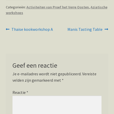
Categorieën:
Activiteiten van Proef het Verre Oosten
,
Aziatische
workshops
Bericht
Vorig
Volgend
Thaise kookworkshop A
Manis Tasting Table
bericht:
bericht:
navigatie
Geef een reactie
Je e-mailadres wordt niet gepubliceerd.
Vereiste
velden zijn gemarkeerd met
*
Reactie
*