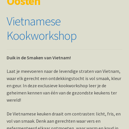
Oosten
Hotspots en blogs
Vietnamese
UIT-agenda
Kookworkshop
Duik in de Smaken van Vietnam!
Laat je meevoeren naar de levendige straten van Vietnam,
waar elk gerecht een ontdekkingstocht is vol smaak, kleur
en geur. In deze exclusieve kookworkshop leer je de
geheimen kennen van één van de gezondste keukens ter
wereld!
De Vietnamese keuken draait om contrasten: licht, fris, en
vol van smaak. Denk aan gerechten waar vers en
gefermenteerd elkaar ontmoeten, waar warm en koud in