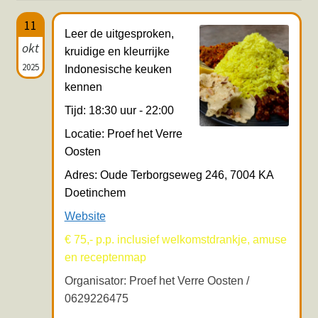
Hotspots en blogs
11
Leer de uitgesproken,
okt
kruidige en kleurrijke
UIT-agenda
2025
Indonesische keuken
kennen
Tijd: 18:30 uur - 22:00
Locatie: Proef het Verre
Oosten
Adres: Oude Terborgseweg 246, 7004 KA
Doetinchem
Website
€ 75,- p.p. inclusief welkomstdrankje, amuse
en receptenmap
Organisator: Proef het Verre Oosten /
0629226475