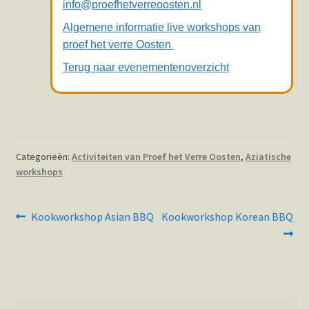
info@proefhetverreoosten.nl
Algemene informatie live workshops van
proef het verre Oosten
Terug naar evenementenoverzicht
Categorieën:
Activiteiten van Proef het Verre Oosten
,
Aziatische
workshops
Bericht
Vorig
Volgend
Kookworkshop Asian BBQ
Kookworkshop Korean BBQ
bericht:
bericht:
navigatie