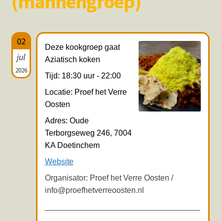
(mannengroep)
Hotspots en blogs
UIT-agenda
02
Deze kookgroep gaat
jul
Aziatisch koken
2026
Tijd: 18:30 uur - 22:00
Locatie: Proef het Verre
Oosten
Adres: Oude
Terborgseweg 246, 7004
KA Doetinchem
Website
Organisator: Proef het Verre Oosten /
info@proefhetverreoosten.nl
___________________________________
___________________________________