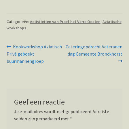
Categorieën:
Activiteiten van Proef het Verre Oosten
,
Aziatische
workshops
Bericht
Vorig
Volgend
Kookworkshop Aziatisch
Cateringopdracht Veteranen
bericht:
bericht:
navigatie
Privé geboekt
dag Gemeente Bronckhorst
buurmannengroep
Geef een reactie
Je e-mailadres wordt niet gepubliceerd.
Vereiste
velden zijn gemarkeerd met
*