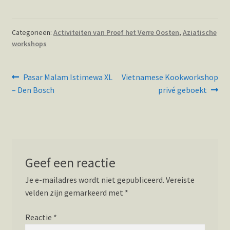
Categorieën:
Activiteiten van Proef het Verre Oosten
,
Aziatische
workshops
Bericht
Vorig
Volgend
Pasar Malam Istimewa XL
Vietnamese Kookworkshop
bericht:
bericht:
navigatie
– Den Bosch
privé geboekt
Geef een reactie
Je e-mailadres wordt niet gepubliceerd.
Vereiste
velden zijn gemarkeerd met
*
Reactie
*