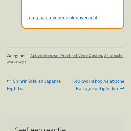
Terug naar evenementenoverzicht
Categorieën:
Activiteiten van Proef het Verre Oosten
,
Aziatische
workshops
Bericht
Vorig
Volgend
Shinrin Yoku en Japanse
Kookworkshop Aziatische
bericht:
bericht:
navigatie
High Tea
Hartige Zoetigheden
Geef een reactie