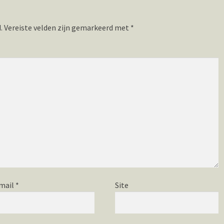
.
Vereiste velden zijn gemarkeerd met
*
mail
*
Site