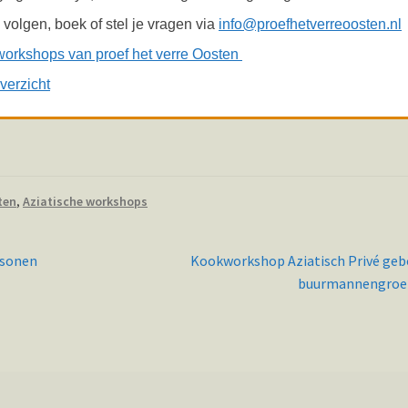
volgen, boek of stel je vragen via
info@proefhetverreoosten.nl
workshops van proef het verre Oosten
verzicht
ten
,
Aziatische workshops
Volgend
rsonen
Kookworkshop Aziatisch Privé ge
bericht:
buurmannengroe