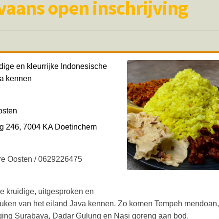
aans open inschrijving
dige en kleurrijke Indonesische
va kennen
osten
g 246, 7004 KA Doetinchem
rre Oosten / 0629226475
e kruidige, uitgesproken en
keuken van het eiland Java kennen. Zo komen Tempeh mendoan
aging Surabaya, Dadar Gulung en Nasi goreng aan bod.