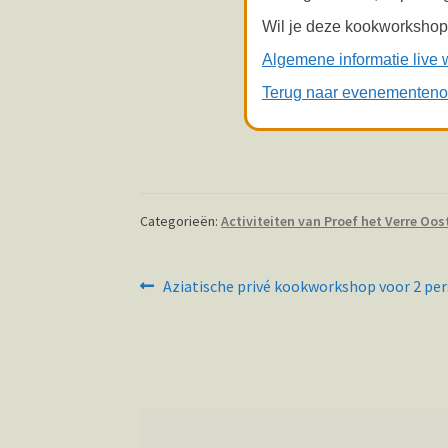
Wil je deze kookworkshop 
Algemene informatie live 
Terug naar evenementeno
Categorieën:
Activiteiten van Proef het Verre Oos
Bericht
Vorig
Aziatische privé kookworkshop voor 2 pe
bericht:
navigatie