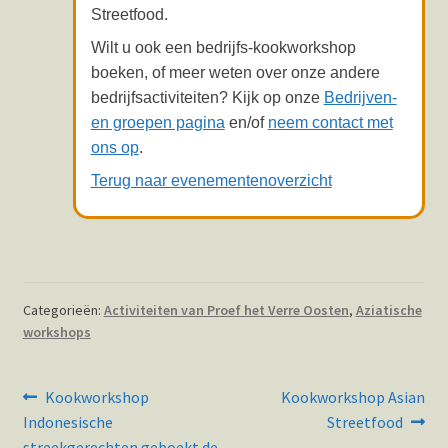
Streetfood.
Wilt u ook een bedrijfs-kookworkshop
boeken, of meer weten over onze andere
bedrijfsactiviteiten? Kijk op onze
Bedrijven-
en groepen pagina
en/of
neem contact met
ons op
.
Terug naar evenementenoverzicht
Categorieën:
Activiteiten van Proef het Verre Oosten
,
Aziatische
workshops
Bericht
Vorig
Volgend
Kookworkshop
Kookworkshop Asian
bericht:
bericht:
navigatie
Indonesische
Streetfood
streekgerechten geboekt de