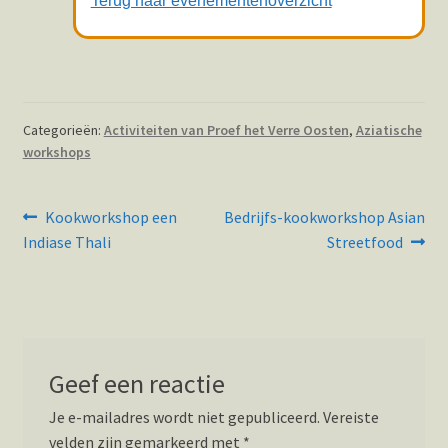
Terug naar evenementenoverzicht
Categorieën:
Activiteiten van Proef het Verre Oosten
,
Aziatische
workshops
Bericht
Vorig
Volgend
Kookworkshop een
Bedrijfs-kookworkshop Asian
bericht:
bericht:
navigatie
Indiase Thali
Streetfood
Geef een reactie
Je e-mailadres wordt niet gepubliceerd.
Vereiste
velden zijn gemarkeerd met
*