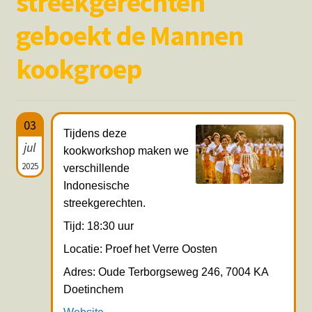
streekgerechten
Hotspots en blogs
geboekt de Mannen
UIT-agenda
kookgroep
03
Tijdens deze
jul
kookworkshop maken we
2025
verschillende
Indonesische
streekgerechten.
Tijd: 18:30 uur
Locatie: Proef het Verre Oosten
Adres: Oude Terborgseweg 246, 7004 KA
Doetinchem