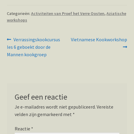
Categorieën:
Activiteiten van Proef het Verre Oosten
,
Aziatische
workshops
Bericht
Vorig
Volgend
Verrassingskookcursus
Vietnamese Kookworkshop
bericht:
bericht:
navigatie
les 6 geboekt door de
Mannen kookgroep
Geef een reactie
Je e-mailadres wordt niet gepubliceerd.
Vereiste
velden zijn gemarkeerd met
*
Reactie
*