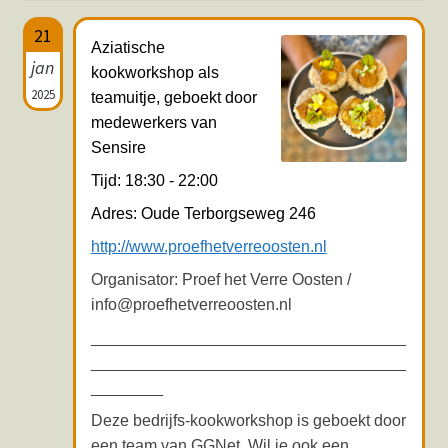
Hotspots en blogs
21
Aziatische
jan
kookworkshop als
UIT-agenda
2025
teamuitje, geboekt door
medewerkers van
Sensire
Tijd: 18:30 - 22:00
Adres: Oude Terborgseweg 246
http://www.proefhetverreoosten.nl
Organisator: Proef het Verre Oosten /
info@proefhetverreoosten.nl
___________________________________
___________________________________
________
Deze bedrijfs-kookworkshop is geboekt door
een team van GGNet. Wil je ook een