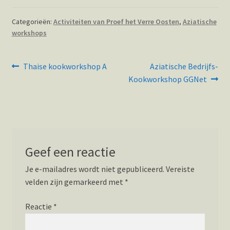
Categorieën:
Activiteiten van Proef het Verre Oosten
,
Aziatische
workshops
Bericht
Vorig
Volgend
Thaise kookworkshop A
Aziatische Bedrijfs-
bericht:
bericht:
navigatie
Kookworkshop GGNet
Geef een reactie
Je e-mailadres wordt niet gepubliceerd.
Vereiste
velden zijn gemarkeerd met
*
Reactie
*