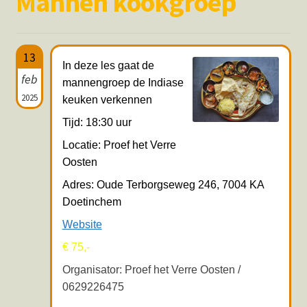
Mannen kookgroep
Hotspots en blogs
UIT-agenda
13
In deze les gaat de
feb
mannengroep de Indiase
2025
keuken verkennen
Tijd: 18:30 uur
Locatie: Proef het Verre
Oosten
Adres: Oude Terborgseweg 246, 7004 KA
Doetinchem
Website
€ 75,-
Organisator: Proef het Verre Oosten /
0629226475