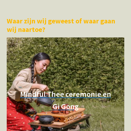
Hotspots en blogs
Waar zijn wij geweest of waar gaan
UIT-agenda
wij naartoe?
Mindful Thee ceremonie en
Gi Gong