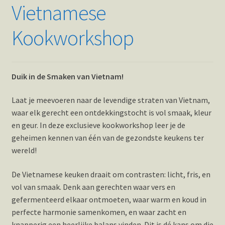
Vietnamese
Hotspots en blogs
Kookworkshop
UIT-agenda
Duik in de Smaken van Vietnam!
Laat je meevoeren naar de levendige straten van Vietnam,
waar elk gerecht een ontdekkingstocht is vol smaak, kleur
en geur. In deze exclusieve kookworkshop leer je de
geheimen kennen van één van de gezondste keukens ter
wereld!
De Vietnamese keuken draait om contrasten: licht, fris, en
vol van smaak. Denk aan gerechten waar vers en
gefermenteerd elkaar ontmoeten, waar warm en koud in
perfecte harmonie samenkomen, en waar zacht en
knapperig een heerlijke balans vinden. Dit is dé kans om die